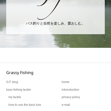
バス釣りと自然を楽しみ、愛おしむ。
Grassy Fishing
G.F. blog
home
bass fishing tackle
intoroduction
my tackle
privacy policy
how to use the bass lure
e-mail