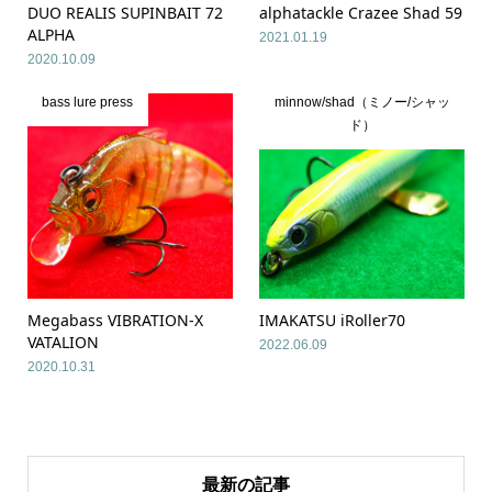
DUO REALIS SUPINBAIT 72
alphatackle Crazee Shad 59
ALPHA
2021.01.19
2020.10.09
bass lure press
minnow/shad（ミノー/シャッ
ド）
Megabass VIBRATION-X
IMAKATSU iRoller70
VATALION
2022.06.09
2020.10.31
最新の記事