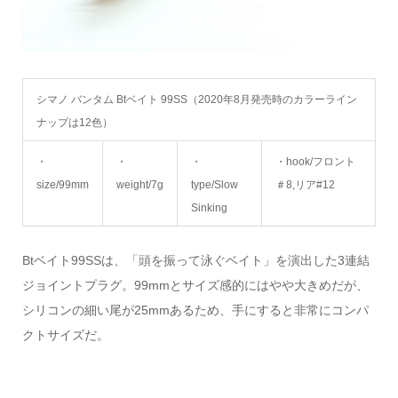
シマノ バンタム Btベイト 99SS（2020年8月発売時のカラーライン
ナップは12色）
・
・
・
・hook/フロント
size/99mm
weight/7g
type/Slow
＃8,リア#12
Sinking
Btベイト99SSは、「頭を振って泳ぐベイト」を演出した3連結
ジョイントプラグ。99mmとサイズ感的にはやや大きめだが、
シリコンの細い尾が25mmあるため、手にすると非常にコンパ
クトサイズだ。