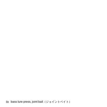
bass lure press
,
joint bait（ジョイントベイト）