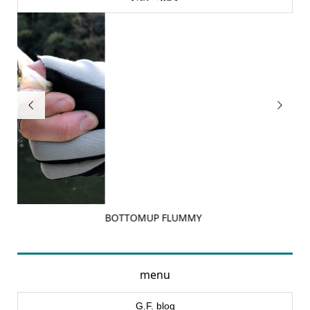


BOTTOMUP FLUMMY
JAC
menu
G.F. blog