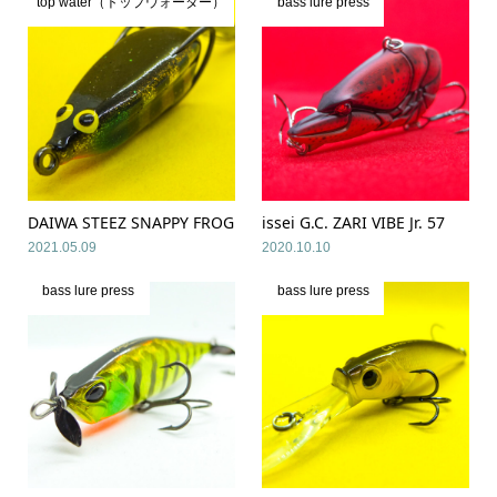
top water（トップウォーター）
bass lure press
DAIWA STEEZ SNAPPY FROG
issei G.C. ZARI VIBE Jr. 57
2021.05.09
2020.10.10
bass lure press
bass lure press