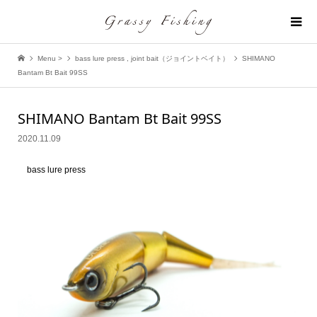
Menu >
bass lure press
,
joint bait（ジョイントベイト）
SHIMANO
Bantam Bt Bait 99SS
SHIMANO Bantam Bt Bait 99SS
2020.11.09
bass lure press