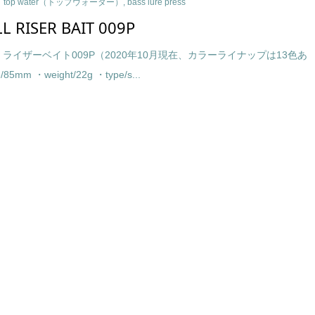
top water（トップウォーター）
,
bass lure press
L RISER BAIT 009P
 ライザーベイト009P（2020年10月現在、カラーライナップは13色あ
85mm ・weight/22g ・type/s...