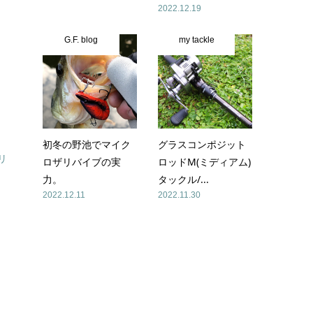
2022.12.19
G.F. blog
my tackle
初冬の野池でマイク
グラスコンポジット
リ
ロザリバイブの実
ロッドM(ミディアム)
力。
タックル/...
2022.12.11
2022.11.30