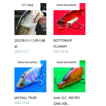
G.F. blog
bass lure press
2022年のバス釣り納
BOTTOMUP
め
FLUMMY
2022.12.27
2022.12.24
bass lure press
bass lure press
JACKALL TN38
issei G.C. MICRO
2022.12.19
ZARI VIB...