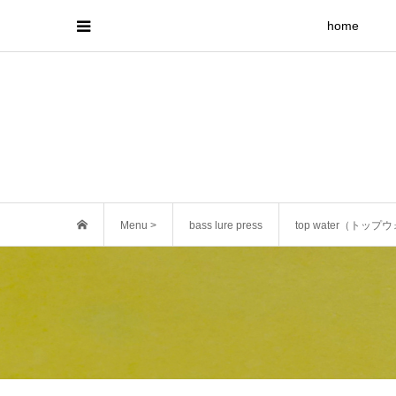
home
Menu >
bass lure press
top water（トッ