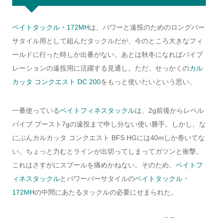
ベイトタックル・172MH
は、パワーと遠投のためのロングバー
サタイル用として組んだタックルだが、今のところ大きなフィ
ールドに行った時しか出番がない。あとは秋冬になればバイブ
レーションの遠投用に活躍する見通し。ただ、せっかくの
カル
カッタ コンクエスト DC 200
をもっと使いたいという思い。
一番使っている
ベイトフィネスタックル
は、2g前後からレベル
バイブ ブースト7gの遠投まで申し分ない使い勝手。しかし、な
にぶんカルカッタ コンクエスト BFS HGには40mしか巻いてな
い。ちょっと力むとラインが出切ってしまってガツンと衝撃。
これはさすがにスプールを痛めかねない。そのため、
ベイトフ
ィネスタックル
とパワーバーサタイルの
ベイトタックル・
172MH
の中間にあたるタックルの必要にせまられた。