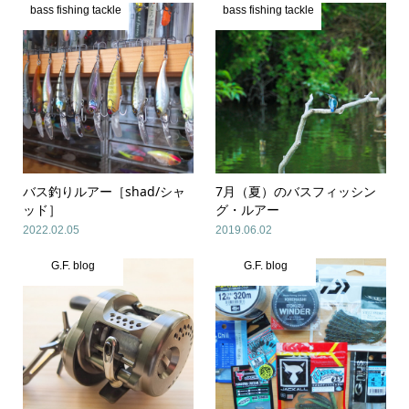
bass fishing tackle
bass fishing tackle
バス釣りルアー［shad/シャ
7月（夏）のバスフィッシン
ッド］
グ・ルアー
2022.02.05
2019.06.02
G.F. blog
G.F. blog