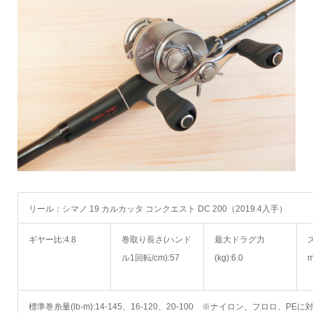
リール：シマノ 19 カルカッタ コンクエスト DC 200（2019.4入手）
ギヤー比:4.8
巻取り長さ(ハンド
最大ドラグ力
ル1回転/cm):57
(kg):6.0
m
標準巻糸量(lb-m):14-145、16-120、20-100 ※ナイロン、フロロ、PEに