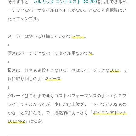
そうすると、
カルカッタ コンクエスト DC 200
を活用できるベ
ーシックなバーサタイルロッドしかない。となると選択肢はい
たってシンプル。
メーカーはやっぱり揃えたいので
シマノ
。
↓
硬さはベーシックなバーサタイル用なので
M
。
↓
長さは、打ちも遠投もこなせる、やはりベーシックな
1610
。そ
れに取り回しのよい
2ピース
。
↓
グレードはこれまで通りコストパフォーマンスのよいエクスプ
ライドでもよかったが、少しだけ上位グレードってどんなもの
かな、と気になる。で、必然的にあっさり『
ポイズンアドレナ
1610M-2
』に決定。