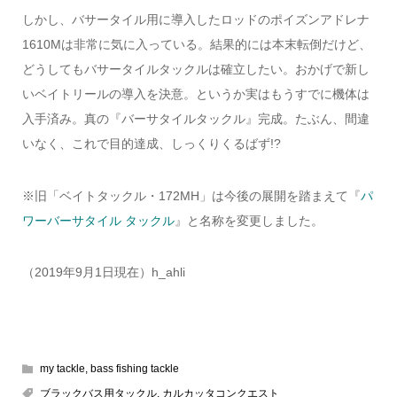
しかし、バサータイル用に導入したロッドのポイズンアドレナ
1610Mは非常に気に入っている。結果的には本末転倒だけど、
どうしてもバサータイルタックルは確立したい。おかげで新し
いベイトリールの導入を決意。というか実はもうすでに機体は
入手済み。真の『バーサタイルタックル』完成。たぶん、間違
いなく、これで目的達成、しっくりくるばず!?
※旧「ベイトタックル・172MH」は今後の展開を踏まえて『
パ
ワーバーサタイル タックル
』と名称を変更しました。
（2019年9月1日現在）h_ahli
–
my tackle
,
bass fishing tackle
ブラックバス用タックル
,
カルカッタコンクエスト