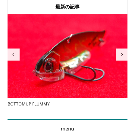
最新の記事


BOTTOMUP FLUMMY
JAC
menu