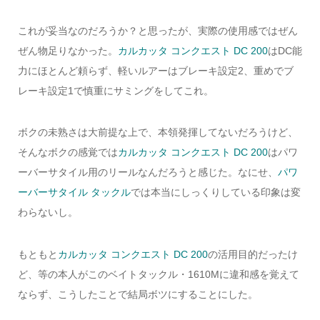
これが妥当なのだろうか？と思ったが、実際の使用感ではぜん
ぜん物足りなかった。
カルカッタ コンクエスト DC 200
はDC能
力にほとんど頼らず、軽いルアーはブレーキ設定2、重めでブ
レーキ設定1で慎重にサミングをしてこれ。
ボクの未熟さは大前提な上で、本領発揮してないだろうけど、
そんなボクの感覚では
カルカッタ コンクエスト DC 200
はパワ
ーバーサタイル用のリールなんだろうと感じた。なにせ、
パワ
ーバーサタイル タックル
では本当にしっくりしている印象は変
わらないし。
もともと
カルカッタ コンクエスト DC 200
の活用目的だったけ
ど、等の本人がこのベイトタックル・1610Mに違和感を覚えて
ならず、こうしたことで結局ボツにすることにした。