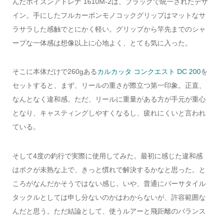
んだポイズンアドレナ 1610M-2は、ブラックで統一されたデザ
イン。手にしたフルカーボンモノコックグリップはマットなサ
ラサラした感触でとにかく軽い。グリップから竿先までのシャ
ープな一体感は想像以上に心地よく、とても気に入った。
そこに本体だけで260gある
カルカッタ コンクエスト DC 200
を
セットすると、まず、リールの重さが際立つ第一印象。正直、
なんとなく違和感。ただ、リールに重量がある方が手元が重心
となり、キャスティングしやすくなるし、疲れにくいと言われ
ている。
そして4度の釣行で実際に使用してみた。最初に感じた違和感
はボクが未熟な上で、きっと慣れで解決するかなと思った。と
ころがなんだかそうではない感じ。いや、普通にバーサタイル
タックルとしては申し分ないのかはわからないが、許容範囲な
んだと思う。ただ結論として、使うルアーと飛距離のバランス