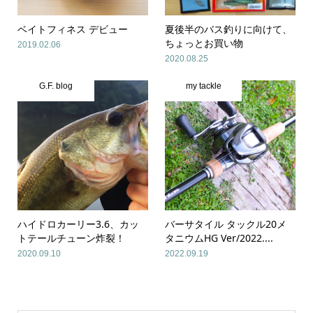
ベイトフィネス デビュー
夏後半のバス釣りに向けて、
ちょっとお買い物
2019.02.06
2020.08.25
G.F. blog
my tackle
ハイドロカーリー3.6、カッ
バーサタイル タックル20メ
トテールチューン炸裂！
タニウムHG Ver/2022....
2020.09.10
2022.09.19