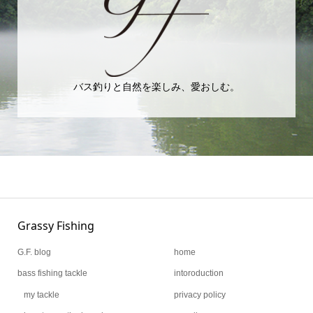
バス釣りと自然を楽しみ、愛おしむ。
Grassy Fishing
G.F. blog
home
bass fishing tackle
intoroduction
my tackle
privacy policy