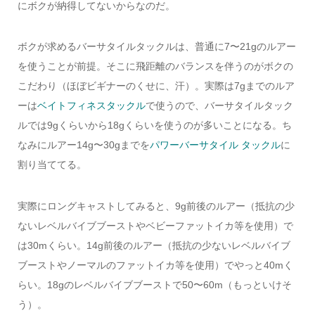
にボクが納得してないからなのだ。
ボクが求めるバーサタイルタックルは、普通に7〜21gのルアー
を使うことが前提。そこに飛距離のバランスを伴うのがボクの
こだわり（ほぼビギナーのくせに、汗）。実際は7gまでのルア
ーは
ベイトフィネスタックル
で使うので、バーサタイルタック
ルでは9gくらいから18gくらいを使うのが多いことになる。ち
なみにルアー14g〜30gまでを
パワーバーサタイル タックル
に
割り当ててる。
実際にロングキャストしてみると、9g前後のルアー（抵抗の少
ないレベルバイブブーストやベビーファットイカ等を使用）で
は30mくらい。14g前後のルアー（抵抗の少ないレベルバイブ
ブーストやノーマルのファットイカ等を使用）でやっと40mく
らい。18gのレベルバイブブーストで50〜60m（もっといけそ
う）。