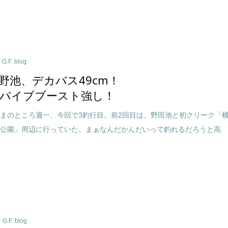
G.F. blog
野池、デカバス49cm！
バイブブースト強し！
まのところ週一、今回で3釣行目。前2回目は、野田池と初クリーク「
ク公園」周辺に行っていた。まぁなんだかんだいって釣れるだろうと高
G.F. blog