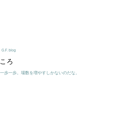
G.F. blog
ころ
、一歩一歩。場数を増やすしかないのだな。