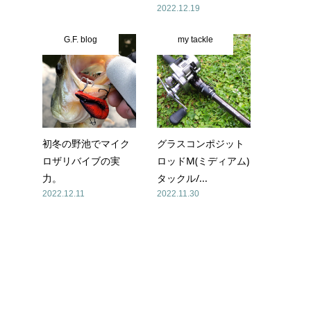
2022.12.19
G.F. blog
my tackle
初冬の野池でマイク
グラスコンポジット
名
ロザリバイブの実
ロッドM(ミディアム)
力。
タックル/...
な
2022.12.11
2022.11.30