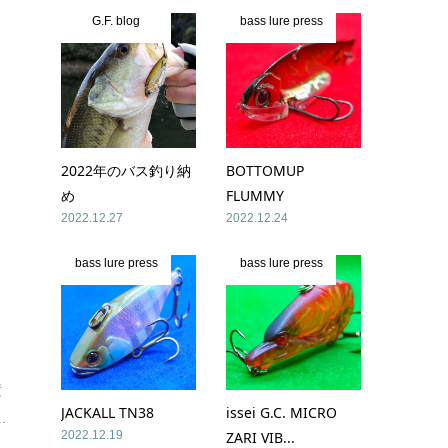
G.F. blog
bass lure press
2022年のバス釣り納
BOTTOMUP
め
FLUMMY
2022.12.27
2022.12.24
bass lure press
bass lure press
度
JACKALL TN38
issei G.C. MICRO
.
2022.12.19
ZARI VIB...