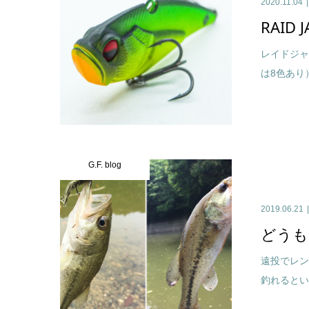
2020.11.04
RAID 
レイドジャ
は8色あり） ・
G.F. blog
2019.06.21
どうも
遠投でレン
釣れると