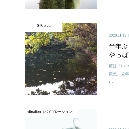
G.F. blog
2020.11.13
半年ぶ
やっぱ
前は「い
変更。去
い...
vibration（バイブレーション）