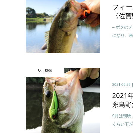
フィー
〈佐賀
– ボクの
になり、来
G.F. blog
2021.09.29
2021
糸島野
9月は朝晩
くらい下が