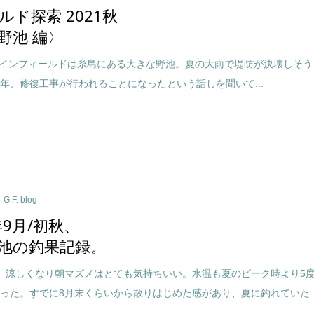
ルド探索 2021秋
野池 編〉
メインフィールドは糸島にある大きな野池。夏の大雨で堤防が決壊しそう
年、修復工事が行われることになったという話しを聞いて...
G.F. blog
年9月/初秋、
池の釣果記録。
、涼しくなり朝マズメはとても気持ちいい。水温も夏のピーク時より5
った。すでに8月末くらいから散りはじめた感があり、夏に釣れていた..