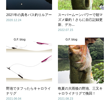
2021年の真冬バス釣りルアー
スーパームーンパワーで朝マ
ズメ爆釣！さらに自己記録更
2020.12.24
新、デカ...
2022.07.15
G.F. blog
G.F. blog
野池でタフったらキャロライ
晩夏の大雨後の野池、三又キ
ナリグ
ャロライナリグで挽回！
2021.06.04
2021.08.23